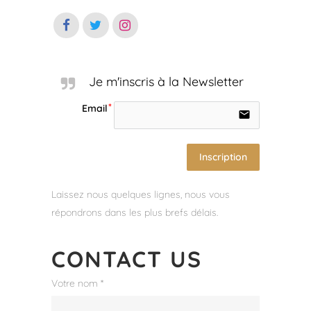
Je m'inscris à la Newsletter
Email
email
Inscription
Laissez nous quelques lignes, nous vous
répondrons dans les plus brefs délais.
CONTACT
US
Votre nom *