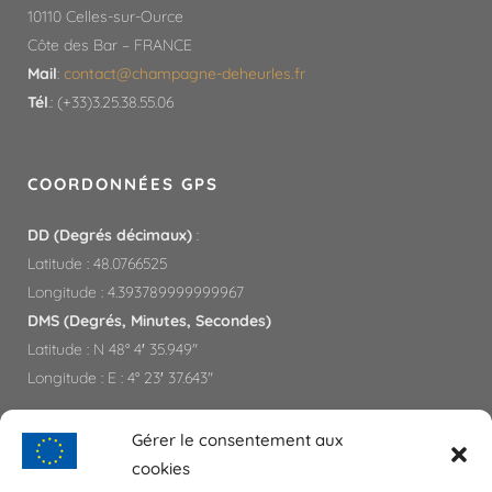
10110 Celles-sur-Ource
Côte des Bar – FRANCE
Mail
:
contact@champagne-deheurles.fr​
Tél
.: (+33)3.25.38.55.06
COORDONNÉES GPS
DD (Degrés décimaux)
:
Latitude : 48.0766525
Longitude : 4.393789999999967
DMS (Degrés, Minutes, Secondes)
Latitude : N 48° 4′ 35.949″
Longitude : E : 4° 23′ 37.643″
Gérer le consentement aux
PARTENAIRES
cookies