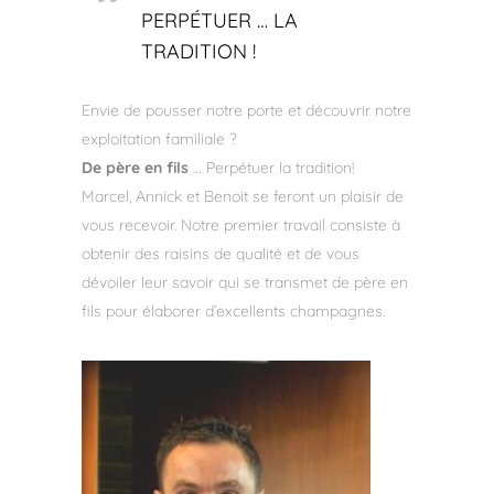
PERPÉTUER … LA
TRADITION !
Envie de pousser notre porte et découvrir notre
exploitation familiale ?
De père en fils
… Perpétuer la tradition!
Marcel, Annick et Benoit se feront un plaisir de
vous recevoir. Notre premier travail consiste à
obtenir des raisins de qualité et de vous
dévoiler leur savoir qui se transmet de père en
fils pour élaborer d’excellents champagnes.