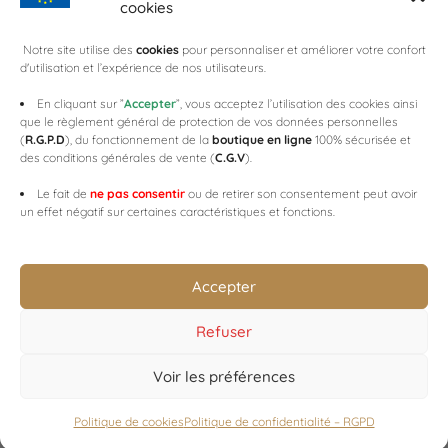
cookies
CAP'C
Notre site utilise des
cookies
pour personnaliser et améliorer votre confort
d'utilisation et l’expérience de nos utilisateurs.
CELLES SUR OURCE
CHAMPAGNE DAY
En cliquant sur ”
Accepter
”, vous acceptez l’utilisation des cookies ainsi
que le règlement général de protection de vos données personnelles
COTEAUX,MAISONS & CAVES DE CHAMPAGNE
(
R.G.P.D
), du fonctionnement de la
boutique en ligne
100% sécurisée et
SAULTE BOUCHON
des conditions générales de vente (
C.G.V
).
WEB3-DESIGN
Le fait de
ne pas consentir
ou de retirer son consentement peut avoir
un effet négatif sur certaines caractéristiques et fonctions.
Accepter
Refuser
© Copyright 2019 Marcel Deheurles
Voir les préférences
Designed by
Web3-Design
Politique de cookies
Politique de confidentialité – RGPD