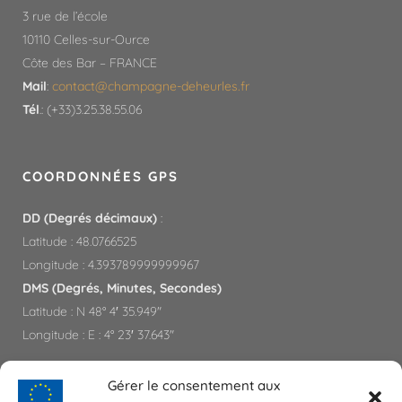
3 rue de l’école
10110 Celles-sur-Ource
Côte des Bar – FRANCE
Mail
:
contact@champagne-deheurles.fr​
Tél
.: (+33)3.25.38.55.06
COORDONNÉES GPS
DD (Degrés décimaux)
:
Latitude : 48.0766525
Longitude : 4.393789999999967
DMS (Degrés, Minutes, Secondes)
Latitude : N 48° 4′ 35.949″
Longitude : E : 4° 23′ 37.643″
Gérer le consentement aux
PARTENAIRES