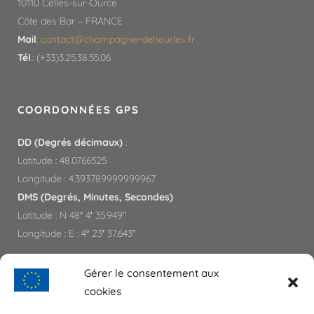
10110 Celles-sur-Ource
Côte des Bar – FRANCE
Mail
:
contact@champagne-deheurles.fr​
Tél
.: (+33)3.25.38.55.06
COORDONNÉES GPS
DD (Degrés décimaux)
:
Latitude : 48.0766525
Longitude : 4.393789999999967
DMS (Degrés, Minutes, Secondes)
Latitude : N 48° 4′ 35.949″
Longitude : E : 4° 23′ 37.643″
Gérer le consentement aux
PARTENAIRES
cookies