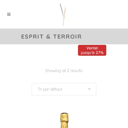
ESPRIT & TERROIR
Vente!
Vente!
jusqu'à 27%
jusqu'à 27%
Showing all 2 results
Tri par défaut