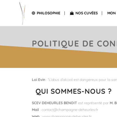
PHILOSOPHIE
NOS CUVÉES
MON 
POLITIQUE DE CON
Loi Evin
: “L’abus d’alcool est dangereux pour la s
QUI SOMMES-NOUS ?
SCEV DEHEURLES BENOIT
est représenté par
M. B
Mail
: contact@champagne-deheurles.fr
Web
: www.champagne-deheurles.fr