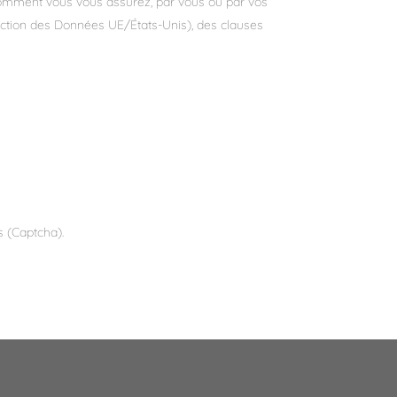
e comment vous vous assurez, par vous ou par vos
tection des Données UE/États-Unis), des clauses
 (Captcha).