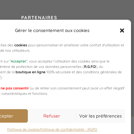
PARTENAIRES
Gérer le consentement aux cookies
CAP'C
CELLES SUR OURCE
tilise des
cookies
pour personnaliser et améliorer votre confort d'utilisation et
CHAMPAGNE DAY
de nos utilisateurs.
es)
COTEAUX,MAISONS & CAVES DE
nt sur ”
Accepter
”, vous acceptez l’utilisation des cookies ainsi que le
CHAMPAGNE
énéral de protection de vos données personnelles (
R.G.P.D
), du
SAULTE BOUCHON
ent de la
boutique en ligne
100% sécurisée et des conditions générales de
V
).
WEB3-DESIGN
e
ne pas consentir
ou de retirer son consentement peut avoir un effet négatif
 caractéristiques et fonctions.
cepter
Refuser
Voir les préférences
Designed by
Web3-Design
Politique de cookies
Politique de confidentialité – RGPD