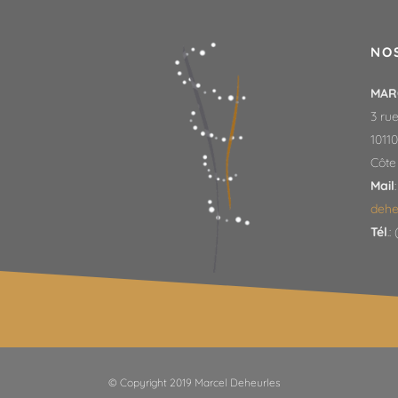
NO
MAR
3 rue
1011
Côte
Mail
deheu
Tél
.:
© Copyright 2019 Marcel Deheurles