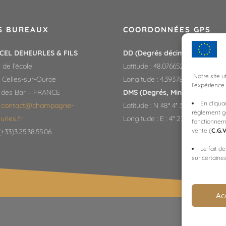
S BUREAUX
COORDONNÉES GPS
CEL DEHEURLES & FILS
DD (Degrés décimaux)
:
 de l’école
Latitude : 48.0766525
Notre site u
0 Celles-sur-Ource
Longitude : 4.393789999999967
l’expérience 
 des Bar – FRANCE
DMS (Degrés, Minutes, Second
En cliqua
:
contact@champagne-
Latitude : N 48° 4′ 35.949″
règlement g
rles.fr​
Longitude : E : 4° 23′ 37.643″
fonctionnem
vente (
C.G.
 (+33)3.25.38.55.06
Le fait d
sur certaines
Ac