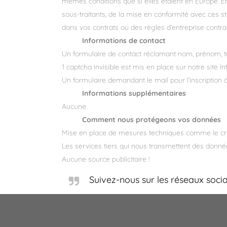
mêmes conditions que si elles étaient en Europe. E
sous-traitants, de la mise en conformité avec ces 
dans vos contrats ou des règles d’entreprise contra
Informations de contact
Un formulaire de contact réclamant nom, prénom, té
1 captcha invisible est mis en place sur notre site I
Un formulaire demandant le mail pour l’inscription à
Informations supplémentaires
Aucune
Comment nous protégeons vos données
Mise en place de mesures techniques comme le cryp
Les services tiers qui nous transmettent des donné
Aucune source publicitaire !
Suivez-nous sur les réseaux sociau