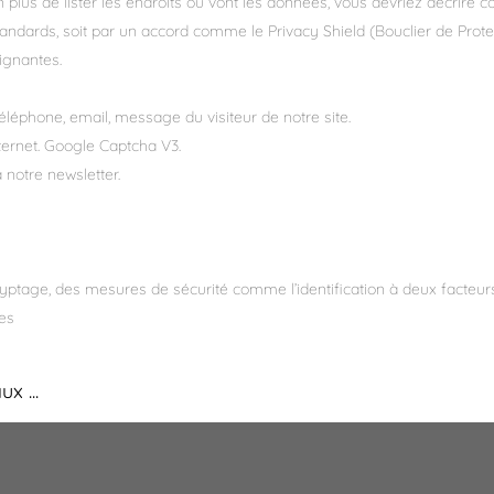
n plus de lister les endroits où vont les données, vous devriez décrir
standards, soit par un accord comme le Privacy Shield (Bouclier de Pro
ignantes.
léphone, email, message du visiteur de notre site.
nternet. Google Captcha V3.
 notre newsletter.
tage, des mesures de sécurité comme l’identification à deux facteurs
es
x ...