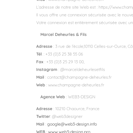
L’adresse de notre site Web est : https://www.cha
Il vous offre une connexion sécurisée avec le nouve
Votre connexion est entièrement sécurisée avec un 
Marcel Deheurles & Fils
Adresse
: 3 rue de l’école,10110 Celles-sur-Ource, C
Tél
. : +33 (0)3 25 38 55 06
Fax
: +33 (0)3 25 29 13 00,
Instagram
: @marceldeheurlesetfils
Mail
: contact@champagne-deheurles.fr
Web
: www.champagne-deheurles.fr
Agence Web
: WEB3-DESIGN
Adresse
: 10210 Chaource, France
Twitter
: @web3designer
Mail
:
google@web3-design.info
WEB
:
www.web3-design.pro