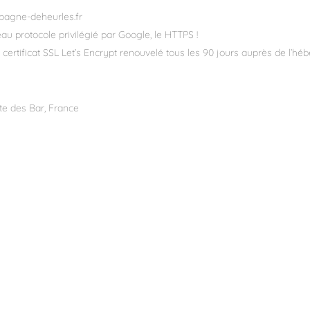
mpagne-deheurles.fr
au protocole privilégié par Google, le HTTPS !
certificat SSL Let’s Encrypt renouvelé tous les 90 jours auprès de l’h
ôte des Bar, France