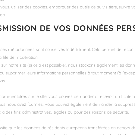
vous, utiliser des cookies, embarquer des outils de suivis tiers, suivre
eb.
NSMISSION DE VOS DONNÉES PE
t ses métadonnées sont conservés indéfiniment. Cela permet de recon
a file de modération.
rent sur notre site (si cela est possible), nous stockons également les do
ier ou supprimer leurs informations personnelles à tout moment (à l’excep
ons.
 commentaires sur le site, vous pouvez demander à recevoir un fichier
 vous nous avez fournies. Vous pouvez également demander la suppres
 des fins administratives, légales ou pour des raisons de sécurité.
s
site que les données de résidents européens transférées en dehors d