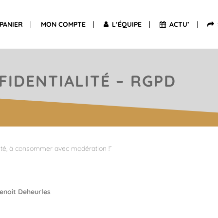
PANIER
MON COMPTE
L’ÉQUIPE
ACTU’
FIDENTIALITÉ – RGPD
anté, à consommer avec modération !”
enoit Deheurles