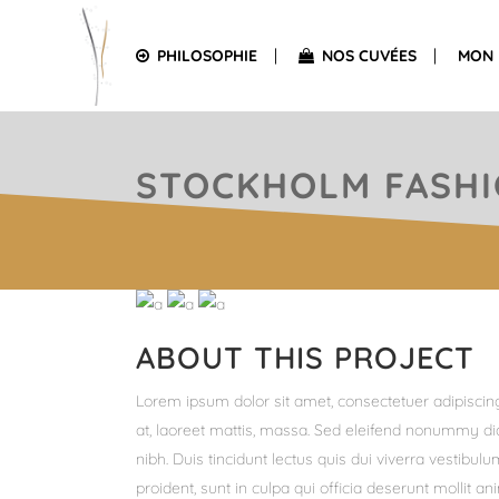
PHILOSOPHIE
NOS CUVÉES
MON 
STOCKHOLM FASH
ABOUT THIS PROJECT
Lorem ipsum dolor sit amet, consectetuer adipiscin
at, laoreet mattis, massa. Sed eleifend nonummy di
nibh. Duis tincidunt lectus quis dui viverra vestibu
proident, sunt in culpa qui officia deserunt mollit a