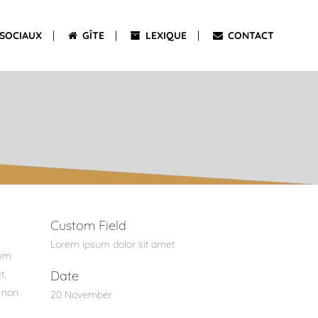
SOCIAUX
GÎTE
LEXIQUE
CONTACT
Custom Field
Lorem ipsum dolor sit amet
tum
t,
Date
t non
20 November