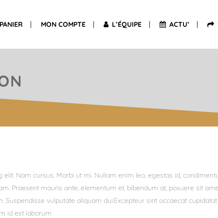
PANIER
MON COMPTE
L’ÉQUIPE
ACTU’
ION
g elit. Nam cursus. Morbi ut mi. Nullam enim leo, egestas id, condimen
am. Praesent mauris ante, elementum et, bibendum at, posuere sit ame
lum. Suspendisse vulputate aliquam dui.Excepteur sint occaecat cupidata
nim id est laborum