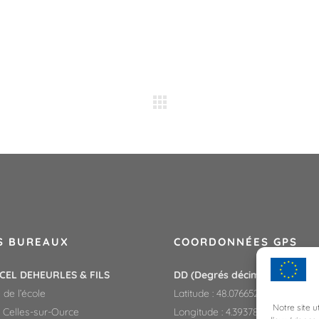
S BUREAUX
COORDONNÉES GPS
CEL DEHEURLES & FILS
DD (Degrés décimaux)
:
 de l’école
Latitude : 48.0766525
Notre site u
0 Celles-sur-Ource
Longitude : 4.393789999999967