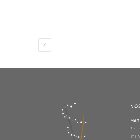
NO
MAR
3 rue
1011