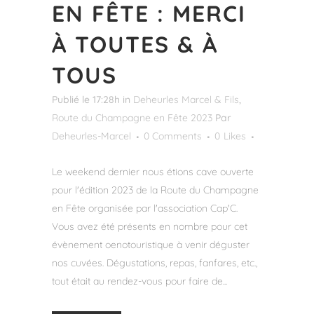
EN FÊTE : MERCI
À TOUTES & À
TOUS
Publié le 17:28h
in
Deheurles Marcel & Fils
,
Route du Champagne en Fête 2023
Par
Deheurles-Marcel
0 Comments
0
Likes
Le weekend dernier nous étions cave ouverte
pour l'édition 2023 de la Route du Champagne
en Fête organisée par l'association Cap'C.
Vous avez été présents en nombre pour cet
évènement oenotouristique à venir déguster
nos cuvées. Dégustations, repas, fanfares, etc.,
tout était au rendez-vous pour faire de...