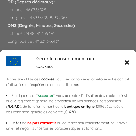
DD (Degrés décimaux)
:
Latitude : 48.0766525
Longitude : 4.393789999999967
DMS (Degrés, Minutes, Secondes)
Latitude : N 48° 4′ 35.949″
Longitude : E : 4° 23′ 37.643″
Gérer le consentement aux
PARTENAIRES
cookies
CAP'C
Notre site utilise des
cookies
pour personnaliser et améliorer votre confort
d'utilisation et l’expérience de nos utilisateurs.
CELLES SUR OURCE
CHAMPAGNE DAY
En cliquant sur ”
Accepter
”, vous acceptez l’utilisation des cookies ainsi
que le règlement général de protection de vos données personnelles
COTEAUX,MAISONS & CAVES DE CHAMPAGNE
(
R.G.P.D
), du fonctionnement de la
boutique en ligne
100% sécurisée et
SAULTE BOUCHON
des conditions générales de vente (
C.G.V
).
WEB3-DESIGN
Le fait de
ne pas consentir
ou de retirer son consentement peut avoir
un effet négatif sur certaines caractéristiques et fonctions.