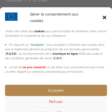
Longitude : E : 4° 23′ 37.643″
Gérer le consentement aux
PARTENAIRES
cookies
CAP'C
Notre site utilise des
cookies
pour personnaliser et améliorer votre confort
d'utilisation et l’expérience de nos utilisateurs.
CELLES SUR OURCE
CHAMPAGNE DAY
En cliquant sur ”
Accepter
”, vous acceptez l’utilisation des cookies ainsi
que le règlement général de protection de vos données personnelles
COTEAUX,MAISONS & CAVES DE CHAMPAGNE
(
R.G.P.D
), du fonctionnement de la
boutique en ligne
100% sécurisée et
SAULTE BOUCHON
des conditions générales de vente (
C.G.V
).
WEB3-DESIGN
Le fait de
ne pas consentir
ou de retirer son consentement peut avoir
un effet négatif sur certaines caractéristiques et fonctions.
Accepter
Refuser
© Copyright 2019 Marcel Deheurles