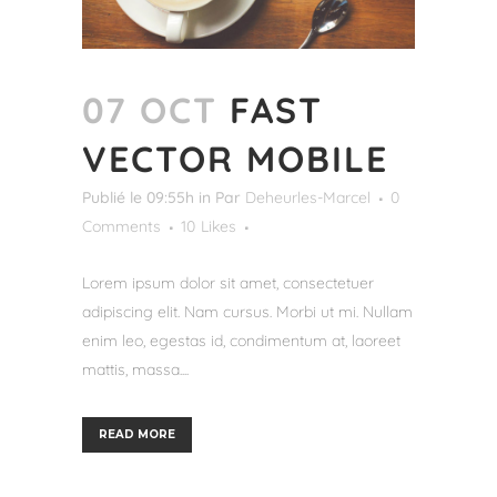
07 OCT
FAST
VECTOR MOBILE
Publié le 09:55h
in
Par
Deheurles-Marcel
0
Comments
10
Likes
Lorem ipsum dolor sit amet, consectetuer
adipiscing elit. Nam cursus. Morbi ut mi. Nullam
enim leo, egestas id, condimentum at, laoreet
mattis, massa....
READ MORE