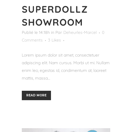
SUPERDOLLZ
SHOWROOM
Publié le 14:18h
in
Par
Deheurles-Marcel
0
Comments
3
Likes
Lorem ipsum dolor sit amet, consectetuer
adipiscing elit. Nam cursus. Morbi ut mi. Nullam
enim leo, egestas id, condimentum at, laoreet
mattis, massa....
READ MORE