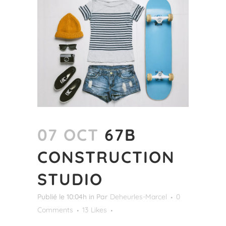
07 OCT
67B
CONSTRUCTION
STUDIO
Publié le 10:04h
in
Par
Deheurles-Marcel
0
Comments
13
Likes