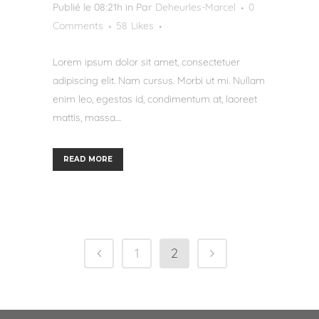
Publié le 08:21h
in
Par
Deheurles-Marcel
0
Comments
58
Likes
Lorem ipsum dolor sit amet, consectetuer
adipiscing elit. Nam cursus. Morbi ut mi. Nullam
enim leo, egestas id, condimentum at, laoreet
mattis, massa....
READ MORE
1
2