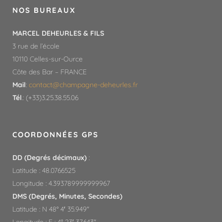
NOS BUREAUX
MARCEL DEHEURLES & FILS
3 rue de l’école
10110 Celles-sur-Ource
Côte des Bar – FRANCE
Mail
:
contact@champagne-deheurles.fr​
Tél
.: (+33)3.25.38.55.06
COORDONNÉES GPS
DD (Degrés décimaux)
:
Latitude : 48.0766525
Longitude : 4.393789999999967
DMS (Degrés, Minutes, Secondes)
Latitude : N 48° 4′ 35.949″