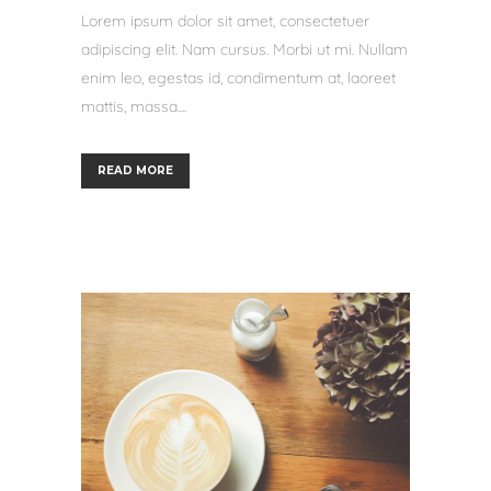
Lorem ipsum dolor sit amet, consectetuer
adipiscing elit. Nam cursus. Morbi ut mi. Nullam
enim leo, egestas id, condimentum at, laoreet
mattis, massa....
READ MORE