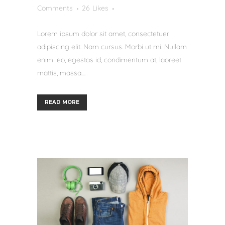
Comments
26
Likes
Lorem ipsum dolor sit amet, consectetuer
adipiscing elit. Nam cursus. Morbi ut mi. Nullam
enim leo, egestas id, condimentum at, laoreet
mattis, massa....
READ MORE