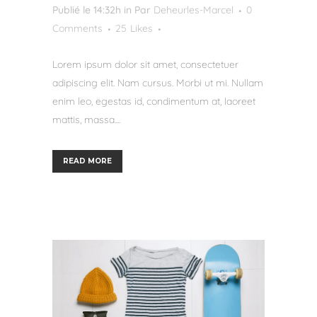
Publié le 14:32h
in
Par
Deheurles-Marcel
0
Comments
25
Likes
Lorem ipsum dolor sit amet, consectetuer
adipiscing elit. Nam cursus. Morbi ut mi. Nullam
enim leo, egestas id, condimentum at, laoreet
mattis, massa....
READ MORE