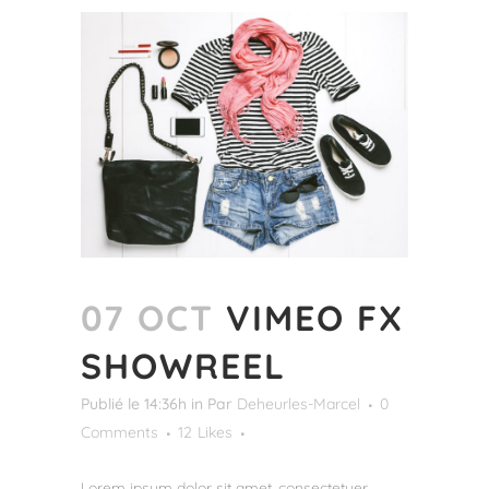
07 OCT
VIMEO FX
SHOWREEL
Publié le 14:36h
in
Par
Deheurles-Marcel
0
Comments
12
Likes
Lorem ipsum dolor sit amet, consectetuer