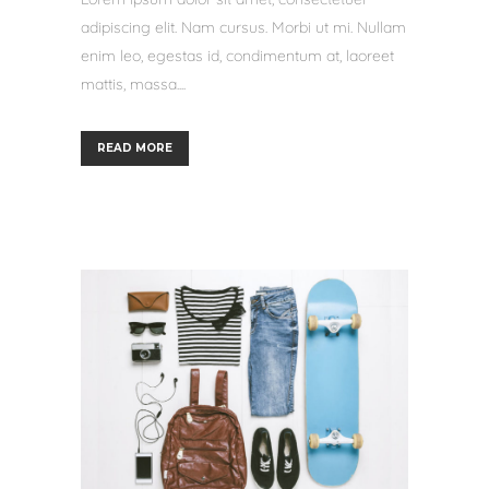
adipiscing elit. Nam cursus. Morbi ut mi. Nullam
enim leo, egestas id, condimentum at, laoreet
mattis, massa....
READ MORE