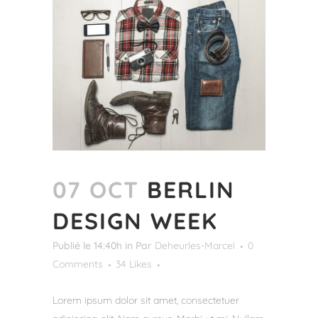
07 OCT
BERLIN
DESIGN WEEK
Publié le 14:40h
in
Par
Deheurles-Marcel
0
Comments
34
Likes
Lorem ipsum dolor sit amet, consectetuer