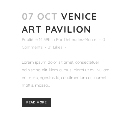
07 OCT
VENICE
ART PAVILION
Publié le 14:39h
in
Par
Deheurles-Marcel
0
Comments
31
Likes
Lorem ipsum dolor sit amet, consectetuer
adipiscing elit. Nam cursus. Morbi ut mi. Nullam
enim leo, egestas id, condimentum at, laoreet
mattis, massa....
READ MORE