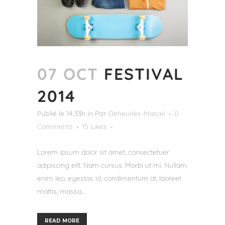
07 OCT
FESTIVAL
2014
Publié le 14:33h
in
Par
Deheurles-Marcel
0
Comments
15
Likes
Lorem ipsum dolor sit amet, consectetuer
adipiscing elit. Nam cursus. Morbi ut mi. Nullam
enim leo, egestas id, condimentum at, laoreet
mattis, massa....
READ MORE