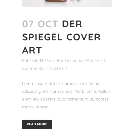
07 OCT
DER
SPIEGEL COVER
ART
Publié le 14:36h
in
Par
Deheurles-Marcel
0
Comments
19
Likes
Lorem ipsum dolor sit amet, consectetuer
adipiscing elit. Nam cursus. Morbi ut mi. Nullam
enim leo, egestas id, condimentum at, laoreet
mattis, massa....
READ MORE