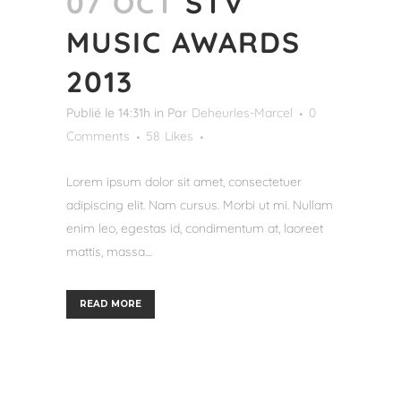
07 OCT
STV
MUSIC AWARDS
2013
Publié le 14:31h
in
Par
Deheurles-Marcel
0
Comments
58
Likes
Lorem ipsum dolor sit amet, consectetuer
adipiscing elit. Nam cursus. Morbi ut mi. Nullam
enim leo, egestas id, condimentum at, laoreet
mattis, massa....
READ MORE