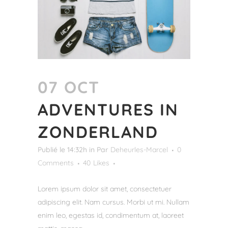
07 OCT
ADVENTURES IN
ZONDERLAND
Publié le 14:32h
in
Par
Deheurles-Marcel
0
Comments
40
Likes
Lorem ipsum dolor sit amet, consectetuer
adipiscing elit. Nam cursus. Morbi ut mi. Nullam
enim leo, egestas id, condimentum at, laoreet