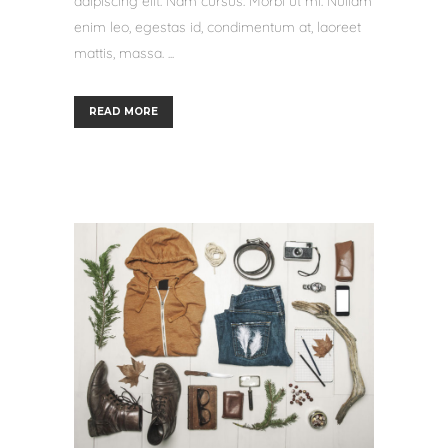
adipiscing elit. Nam cursus. Morbi ut mi. Nullam
enim leo, egestas id, condimentum at, laoreet
mattis, massa. ...
READ MORE