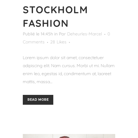
STOCKHOLM
FASHION
Publié le 14:45h
in
Par
Deheurles-Marcel
0
Comments
28
Likes
Lorem ipsum dolor sit amet, consectetuer
adipiscing elit. Nam cursus. Morbi ut mi. Nullam
enim leo, egestas id, condimentum at, laoreet
mattis, massa....
READ MORE