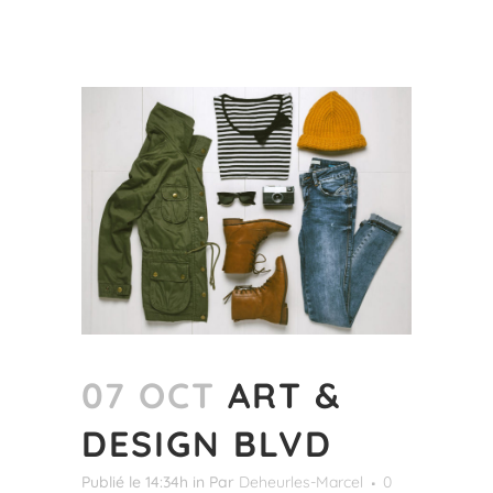
07 OCT
ART &
DESIGN BLVD
Publié le 14:34h
in
Par
Deheurles-Marcel
0