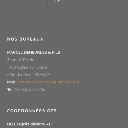
NOS BUREAUX
MARCEL DEHEURLES & FILS
3 rue de l’école
10110 Celles-sur-Ource
Côte des Bar – FRANCE
Mail
:
contact@champagne-deheurles.fr​
Tél
.: (+33)3.25.38.55.06
COORDONNÉES GPS
DD (Degrés décimaux)
: