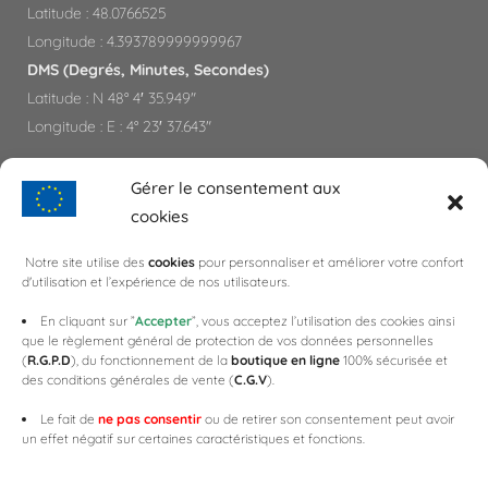
Latitude : 48.0766525
Longitude : 4.393789999999967
DMS (Degrés, Minutes, Secondes)
Latitude : N 48° 4′ 35.949″
Longitude : E : 4° 23′ 37.643″
Gérer le consentement aux
PARTENAIRES
cookies
CAP'C
Notre site utilise des
cookies
pour personnaliser et améliorer votre confort
d'utilisation et l’expérience de nos utilisateurs.
CELLES SUR OURCE
CHAMPAGNE DAY
En cliquant sur ”
Accepter
”, vous acceptez l’utilisation des cookies ainsi
que le règlement général de protection de vos données personnelles
COTEAUX,MAISONS & CAVES DE CHAMPAGNE
(
R.G.P.D
), du fonctionnement de la
boutique en ligne
100% sécurisée et
SAULTE BOUCHON
des conditions générales de vente (
C.G.V
).
WEB3-DESIGN
Le fait de
ne pas consentir
ou de retirer son consentement peut avoir
un effet négatif sur certaines caractéristiques et fonctions.